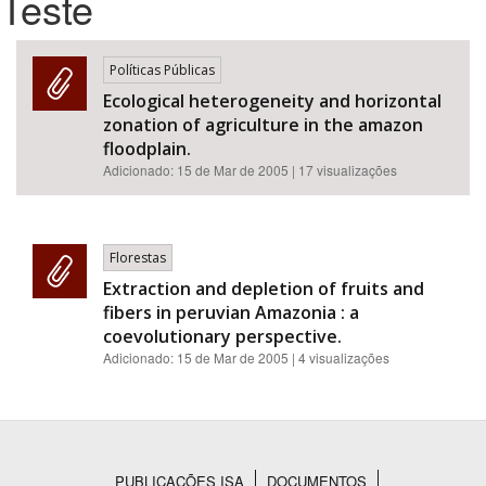
Teste
Bioma / Bacia
Políticas Públicas
Ecological heterogeneity and horizontal
Tema
zonation of agriculture in the amazon
floodplain.
Subtema
Adicionado:
15 de Mar de 2005
| 17 visualizações
Área de Levantamento
Florestas
Área Protegida
Extraction and depletion of fruits and
fibers in peruvian Amazonia : a
coevolutionary perspective.
BUSCAR
Adicionado:
15 de Mar de 2005
| 4 visualizações
PUBLICAÇÕES ISA
DOCUMENTOS