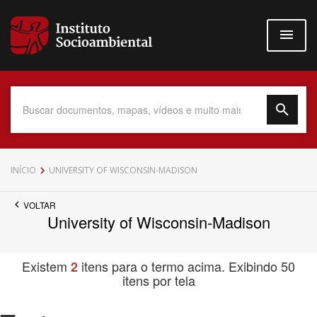
Pular
para
o
conteúdo
principal
Data do Documento
INÍCIO
UNIVERSITY OF WISCONSIN-MADISON
VOLTAR
University of Wisconsin-Madison
Até
Existem
itens para o termo acima. Exibindo 50
2
itens por tela
Povo Indígena