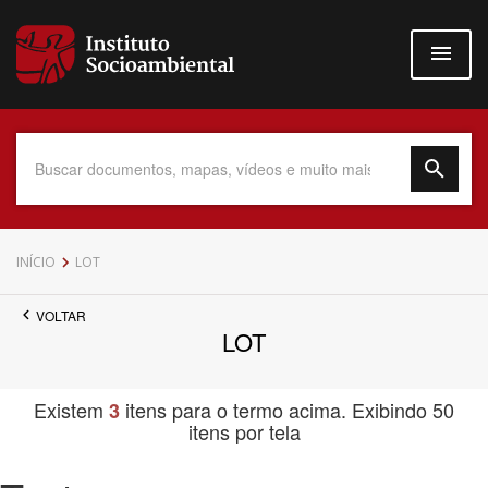
Pular
para
o
conteúdo
principal
Data do Documento
INÍCIO
LOT
VOLTAR
LOT
Até
Existem
itens para o termo acima. Exibindo 50
3
itens por tela
Povo Indígena