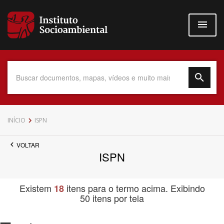
Pular
para
o
conteúdo
principal
Data do Documento
INÍCIO
ISPN
VOLTAR
ISPN
Até
Existem
itens para o termo acima. Exibindo
18
50 itens por tela
Povo Indígena