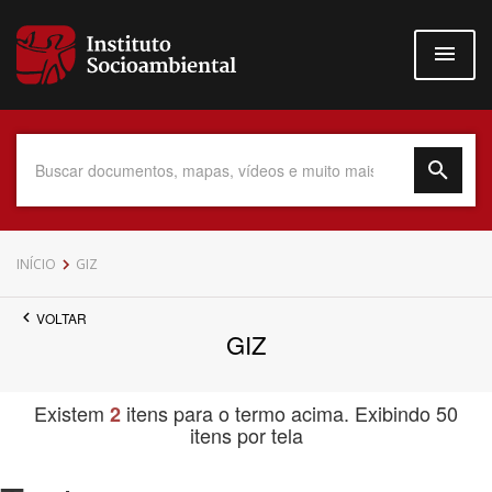
Pular
para
o
conteúdo
principal
Data do Documento
INÍCIO
GIZ
VOLTAR
GIZ
Até
Existem
itens para o termo acima. Exibindo 50
2
itens por tela
Povo Indígena