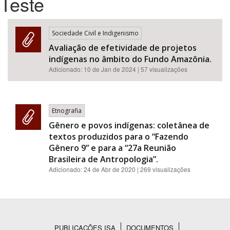
Teste
Bioma / Bacia
Sociedade Civil e Indigenismo
Avaliação de efetividade de projetos
Tema
indígenas no âmbito do Fundo Amazônia.
Adicionado:
10 de Jan de 2024
| 57 visualizações
Subtema
Área de Levantamento
Etnografia
Gênero e povos indígenas: coletânea de
Área Protegida
textos produzidos para o “Fazendo
Gênero 9” e para a “27a Reunião
Brasileira de Antropologia”.
BUSCAR
Adicionado:
24 de Abr de 2020
| 269 visualizações
PUBLICAÇÕES ISA
DOCUMENTOS