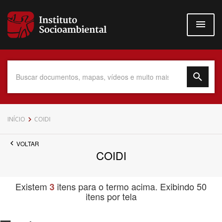
Pular
para
o
conteúdo
principal
Data do Documento
INÍCIO
COIDI
VOLTAR
COIDI
Até
Existem
itens para o termo acima. Exibindo 50
3
itens por tela
Povo Indígena