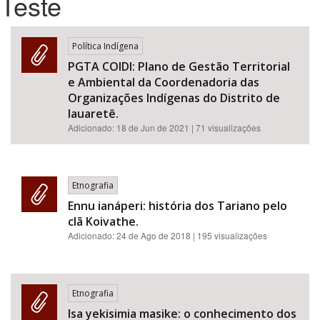
Teste
Bioma / Bacia
Política Indígena
PGTA COIDI: Plano de Gestão Territorial
Tema
e Ambiental da Coordenadoria das
Organizações Indígenas do Distrito de
Subtema
Iauaretê.
Adicionado:
18 de Jun de 2021
| 71 visualizações
Área de Levantamento
Área Protegida
Etnografia
Ennu ianáperi: história dos Tariano pelo
clã Koivathe.
BUSCAR
Adicionado:
24 de Ago de 2018
| 195 visualizações
Etnografia
Isa yekisimia masike: o conhecimento dos