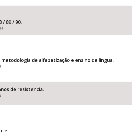
 / 89 / 90.
ões
e metodologia de alfabetização e ensino de língua.
s
nos de resistencia.
s
nte.