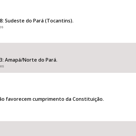
8: Sudeste do Pará (Tocantins).
ões
 3: Amapá/Norte do Pará.
ões
 não favorecem cumprimento da Constituição.