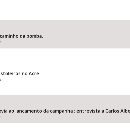
a caminho da bomba.
s
stoleiros no Acre
s
evia ao lancamento da campanha : entrevista a Carlos Albe
s