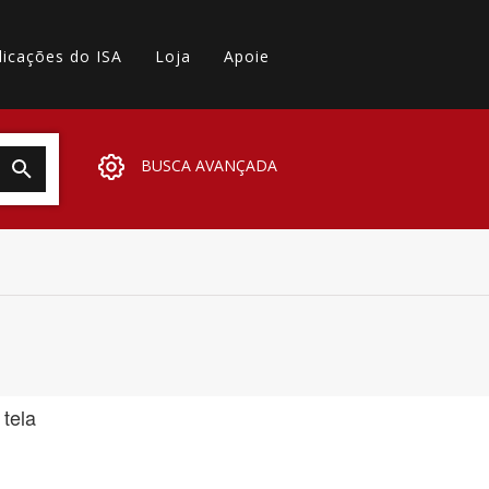
licações do ISA
Loja
Apoie
BUSCA AVANÇADA
 tela