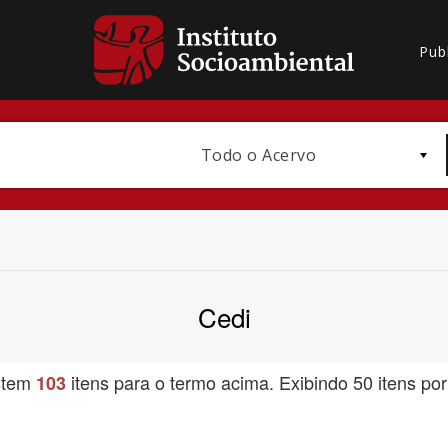
Pub
Todo o Acervo
Cedi
Bioma / Bacia
stem
itens para o termo acima. Exibindo 50 itens por
103
Subtema