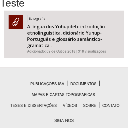
Teste
Bioma / Bacia
Etnografia
A língua dos Yuhupdeh: introdução
Tema
etnolinguística, dicionário Yuhup-
Português e glossário semântico-
Subtema
gramatical.
Adicionado:
09 de Out de 2018
| 318 visualizações
Área de Levantamento
Área Protegida
PUBLICAÇÕES ISA
DOCUMENTOS
Rodapé
BUSCAR
MAPAS E CARTAS TOPOGRAFICAS
TESES E DISSERTAÇÕES
VÍDEOS
SOBRE
CONTATO
SIGA-NOS