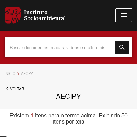
Pular
para
o
conteúdo
principal
Data do Documento
INÍCIO
AECIPY
VOLTAR
AECIPY
Até
Existem
itens para o termo acima. Exibindo 50
1
itens por tela
Povo Indígena