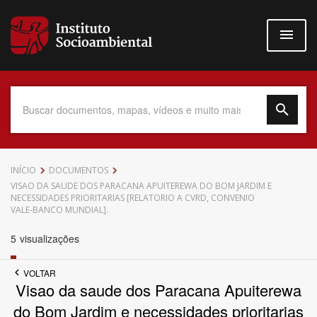
Pular
para
o
conteúdo
principal
Data do Documento
INÍCIO
DOCUMENTOS
VISAO DA SAUDE DOS PARACANA APUITEREWA DO BOM JARDIM E
NECESSIDADES PRIORITARIAS [RELATORIO A CVRD, CONVENIO
VALE-BANCO MUNDIAL].
5
visualizações
Até
VOLTAR
Visao da saude dos Paracana Apuiterewa
do Bom Jardim e necessidades prioritarias
Povo Indígena