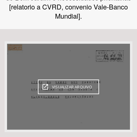
[relatorio a CVRD, convenio Vale-Banco
Bioma / Bacia
Mundial].
Tema
Subtema
Área de Levantamento
Área Protegida
VISUALIZAR ARQUIVO
BUSCAR