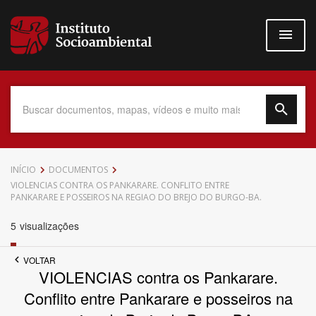
Pular
para
o
conteúdo
principal
Data do Documento
INÍCIO
DOCUMENTOS
VIOLENCIAS CONTRA OS PANKARARE. CONFLITO ENTRE
PANKARARE E POSSEIROS NA REGIAO DO BREJO DO BURGO-BA.
5
visualizações
Até
VOLTAR
VIOLENCIAS contra os Pankarare.
Conflito entre Pankarare e posseiros na
Povo Indígena