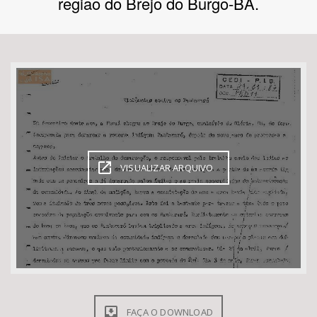
regiao do Brejo do Burgo-BA.
Bioma / Bacia
Tema
Subtema
Área de Levantamento
VISUALIZAR ARQUIVO
Área Protegida
BUSCAR
FAÇA O DOWNLOAD