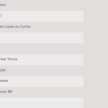
tos
07
osé Lopes da Cunha
BUSCAR
 das Terras
ção
deste
onso-BA