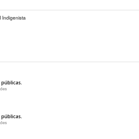
l Indigenista
públicas.
ções
públicas.
ções