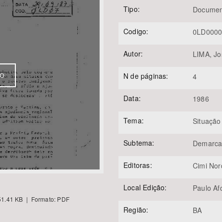
Tipo:
Documen
Codigo:
0LD000
Área Protegida
Autor:
LIMA, J
N de páginas:
VO
4
Data:
1986
Tema:
Situação
Subtema:
Demarca
Editoras:
Cimi Nor
Local Edição:
Paulo Af
1.41 KB | Formato: PDF
Região:
BA