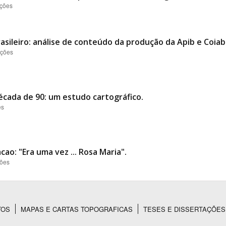
ações
asileiro: análise de conteúdo da produção da Apib e Coiab
ações
écada de 90: um estudo cartográfico.
es
o: "Era uma vez ... Rosa Maria".
ções
TOS
MAPAS E CARTAS TOPOGRAFICAS
TESES E DISSERTAÇÕES