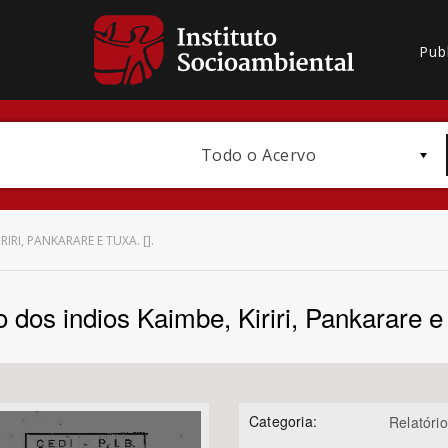
Pub
Todo o Acervo
IRI, PANKARARE E TUXA. [].
 dos indios Kaimbe, Kiriri, Pankarare e 
Bioma / Bacia
Categoria:
Relatório
Subtema