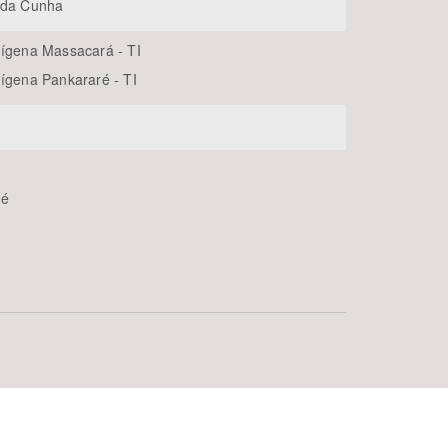
 da Cunha
dígena Massacará - TI
dígena Pankararé - TI
e
ré