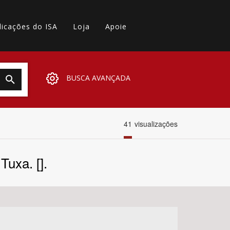
licações do ISA
Loja
Apoie
BUSCA AVANÇADA
41
visualizações
Tuxa. [].