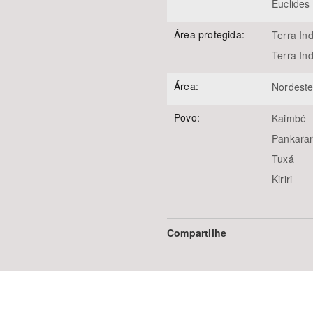
Euclides
Área protegida:
Terra In
Terra In
Área:
Nordest
Povo:
Kaimbé
Pankara
Tuxá
Kiriri
Compartilhe