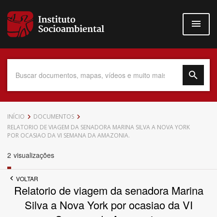
Pular
para
o
conteúdo
principal
Data do Documento
INÍCIO
DOCUMENTOS
RELATORIO DE VIAGEM DA SENADORA MARINA SILVA A NOVA YORK
POR OCASIAO DA VI SEMANA DA AMAZONIA.
2
visualizações
Até
VOLTAR
Relatorio de viagem da senadora Marina
Silva a Nova York por ocasiao da VI
Povo Indígena