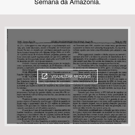
Semana da Amazonia.
Bioma / Bacia
Tema
Subtema
Área de Levantamento
VISUALIZAR ARQUIVO
Área Protegida
BUSCAR