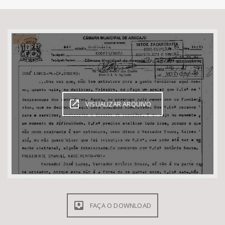
Bioma / Bacia
Tema
Subtema
Área de Levantamento
VISUALIZAR ARQUIVO
Área Protegida
BUSCAR
FAÇA O DOWNLOAD