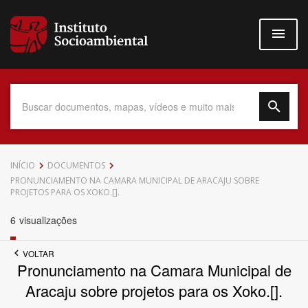
Pular
para
o
conteúdo
principal
Data do Documento
INÍCIO
DOCUMENTOS
PRONUNCIAMENTO NA CAMARA MUNICIPAL DE ARACAJU SOBRE
PROJETOS PARA OS XOKO.[].
6
visualizações
Até
VOLTAR
Pronunciamento na Camara Municipal de
Aracaju sobre projetos para os Xoko.[].
Povo Indígena