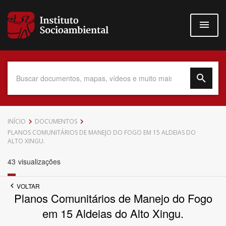
Pular
para
o
conteúdo
principal
Data do Documento
INÍCIO
DOCUMENTOS
PLANOS COMUNITÁRIOS DE MANEJO DO FOGO EM 15 ALDEIAS DO
ALTO XINGU.
43
visualizações
Até
VOLTAR
Planos Comunitários de Manejo do Fogo
em 15 Aldeias do Alto Xingu.
Povo Indígena