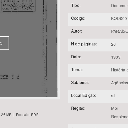
Tipo:
Documen
Codigo:
KQD000
Área Protegida
Autor:
PARAÍSO,
VO
N de páginas:
26
Data:
1989
Tema:
História
Subtema:
Agências
Local Edição:
s.l.
Região:
MG
.26 MB | Formato: PDF
Resplen