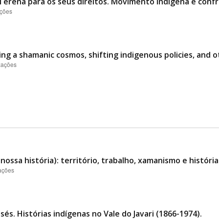
erena para os seus direitos. Movimento indígena e confro
ações
ng a shamanic cosmos, shifting indigenous policies, and 
izações
a nossa história): território, trabalho, xamanismo e histó
zações
s. Histórias indígenas no Vale do Javari (1866-1974).