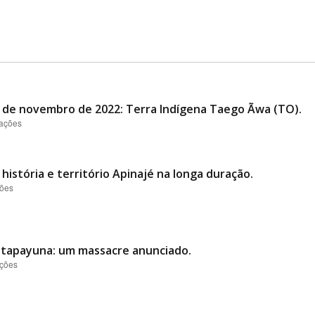
al de novembro de 2022: Terra Indígena Taego Ãwa (TO).
zações
história e território Apinajé na longa duração.
ções
o tapayuna: um massacre anunciado.
ações