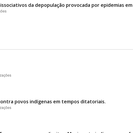
dissociativos da depopulação provocada por epidemias em
ções
izações
contra povos indígenas em tempos ditatoriais.
izações