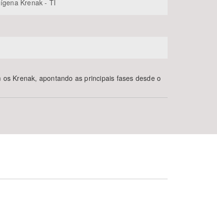
dígena Krenak - TI
m os Krenak, apontando as principais fases desde o