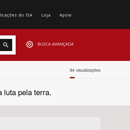
licações do ISA
Loja
Apoie
BUSCA AVANÇADA
84
visualizações
luta pela terra.