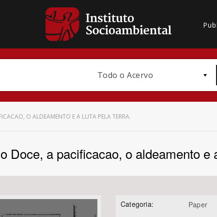
Pub
Todo o Acervo
FICACAO, O ALDEAMENTO E A LUTA PELA TERRA.
o Doce, a pacificacao, o aldeamento e a 
Bioma / Bacia
Categoria:
Paper
Subtema