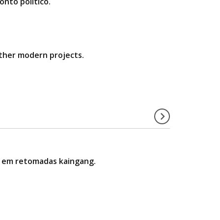
nto político.
other modern projects.
ria em retomadas kaingang.