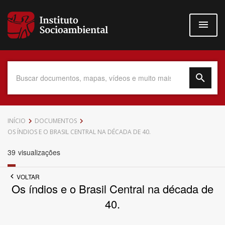
Pular
para
o
conteúdo
principal
Data do Documento
INÍCIO
DOCUMENTOS
OS ÍNDIOS E O BRASIL CENTRAL NA DÉCADA DE 40.
39
visualizações
Até
VOLTAR
Os índios e o Brasil Central na década de
40.
Povo Indígena