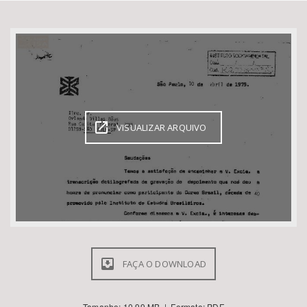
Bioma / Bacia
Tema
Subtema
VISUALIZAR ARQUIVO
Área de Levantamento
Área Protegida
BUSCAR
FAÇA O DOWNLOAD
Tamanho: 10.99 MB | Formato: PDF