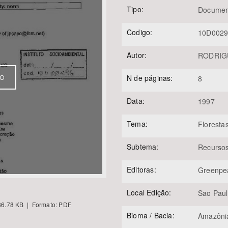
Tipo:
Documen
Codigo:
10D002
Área Protegida
Autor:
RODRIGU
N de páginas:
VO
8
Data:
1997
Tema:
Floresta
Subtema:
Recursos
Editoras:
Greenpea
Local Edição:
Sao Pau
6.78 KB | Formato: PDF
Bioma / Bacia:
Amazôni