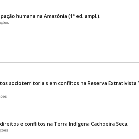
cupação humana na Amazônia (1ª ed. ampl.).
zações
os socioterritoriais em conflitos na Reserva Extrativist
ções
direitos e conflitos na Terra Indígena Cachoeira Seca.
ações