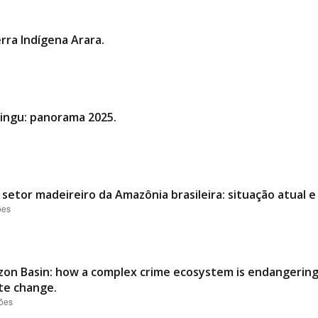
rra Indígena Arara.
Xingu: panorama 2025.
 setor madeireiro da Amazônia brasileira: situação atual e
ões
on Basin: how a complex crime ecosystem is endangering 
ate change.
ções