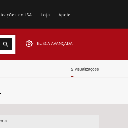
licações do ISA
Loja
Apoie
BUSCA AVANÇADA
2
visualizações
.
erta