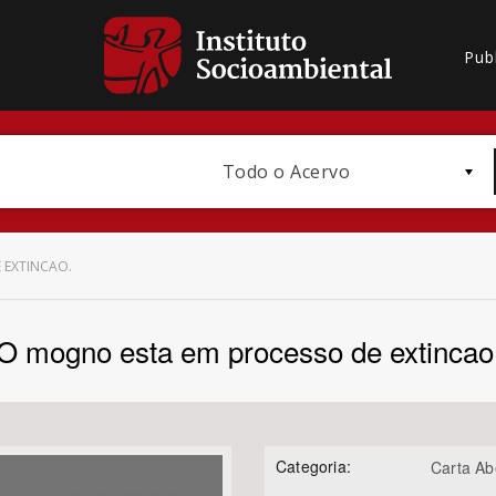
Pub
Todo o Acervo
 EXTINCAO.
O mogno esta em processo de extincao
Bioma / Bacia
Categoria:
Carta Ab
Subtema