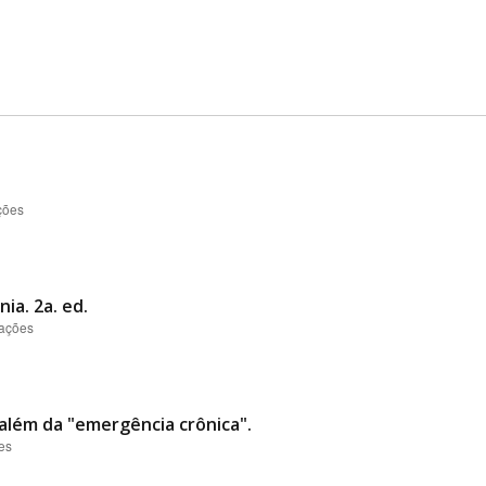
ções
ia. 2a. ed.
zações
lém da "emergência crônica".
es