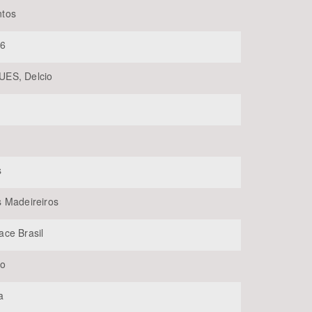
tos
96
ES, Delcio
BUSCAR
s
 Madeireiros
ce Brasil
lo
a