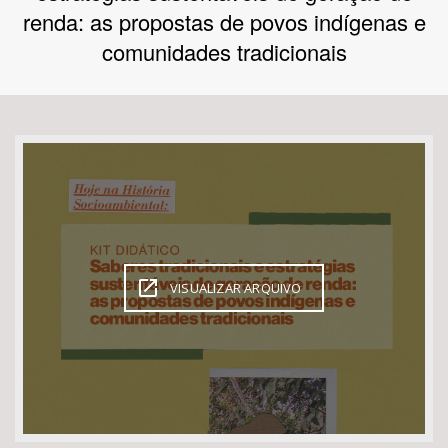
renda: as propostas de povos indígenas e
Bioma / Bacia
comunidades tradicionais
Tema
Subtema
Área de Levantamento
Área Protegida
VISUALIZAR ARQUIVO
BUSCAR