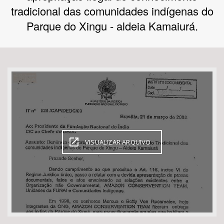
tradicional das comunidades indígenas do
Bioma / Bacia
Parque do Xingu - aldeia Kamaiurá.
Tema
Subtema
Área de Levantamento
Área Protegida
VISUALIZAR ARQUIVO
BUSCAR