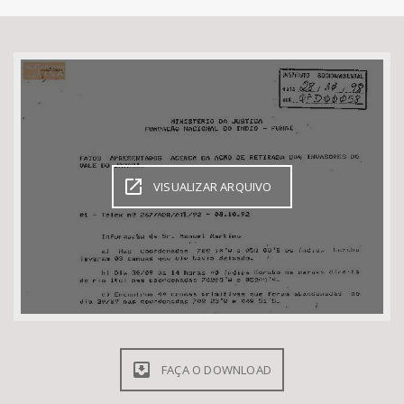
Bioma / Bacia
Tema
Subtema
Área de Levantamento
VISUALIZAR ARQUIVO
Área Protegida
BUSCAR
FAÇA O DOWNLOAD