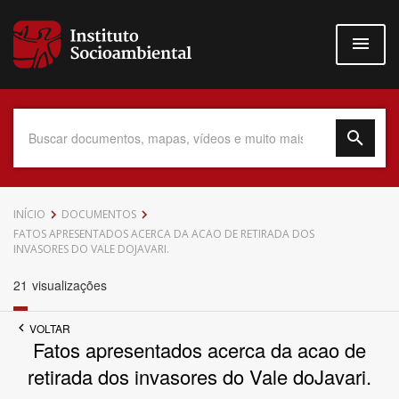
Pular
para
o
conteúdo
principal
Data do Documento
INÍCIO
DOCUMENTOS
FATOS APRESENTADOS ACERCA DA ACAO DE RETIRADA DOS
INVASORES DO VALE DOJAVARI.
21
visualizações
Até
VOLTAR
Fatos apresentados acerca da acao de
retirada dos invasores do Vale doJavari.
Povo Indígena