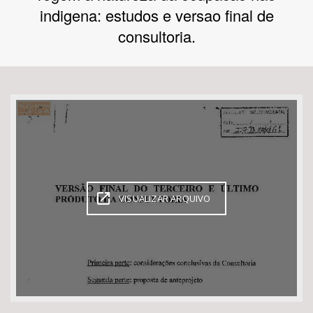
indigena: estudos e versao final de
Bioma / Bacia
consultoria.
Tema
Subtema
Área de Levantamento
Área Protegida
VISUALIZAR ARQUIVO
BUSCAR