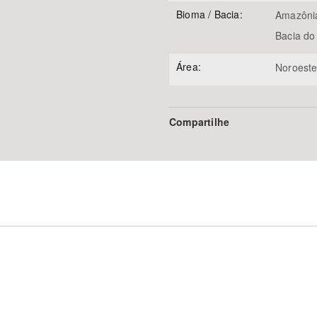
Bioma / Bacia:
Amazôni
Bacia do
Área:
Noroest
Compartilhe