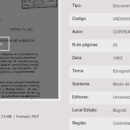
Tipo:
Documen
Codigo:
0AD000
Área Protegida
Autor:
CORREA 
VO
N de páginas:
25
Data:
1982
Tema:
Etnograf
Subtema:
Modo de
Editoras:
Universi
Local Edição:
Bogotá
.75 MB | Formato: PDF
Região:
Colômbi