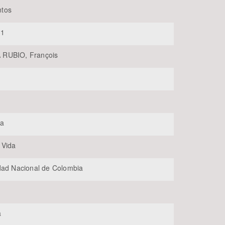
tos
31
RUBIO, François
BUSCAR
ia
 Vida
dad Nacional de Colombia
a