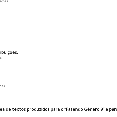
zações
ibuições.
es
ções
ea de textos produzidos para o “Fazendo Gênero 9” e para 