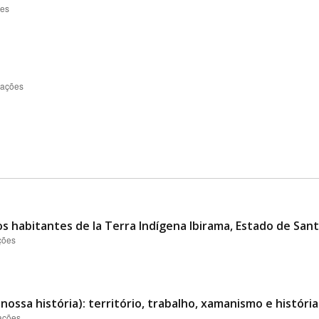
ões
zações
s habitantes de la Terra Indígena Ibirama, Estado de Santa
ções
a nossa história): território, trabalho, xamanismo e histó
zações