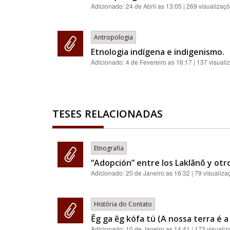
Adicionado:
24 de Abril as 13:05
| 269 visualizaç
Antropologia
Etnologia indígena e indigenismo.
Adicionado:
4 de Fevereiro as 16:17
| 137 visuali
TESES RELACIONADAS
Etnografia
“Adopción” entre los Laklãnõ y otro
Adicionado:
20 de Janeiro as 16:32
| 79 visualiza
História do Contato
Ẽg ga ẽg kófa tú (A nossa terra é 
Adicionado:
10 de Janeiro as 14:41
| 173 visuali