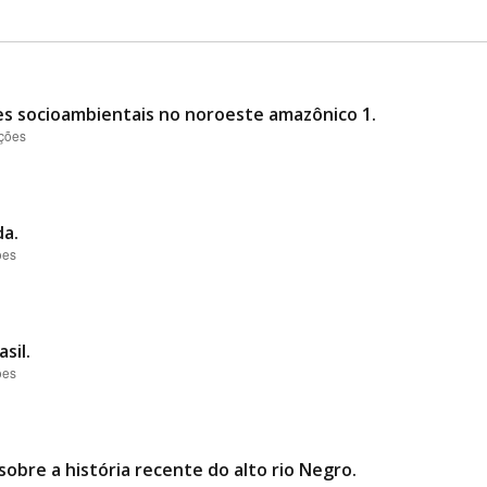
es socioambientais no noroeste amazônico 1.
ações
da.
ões
sil.
ões
obre a história recente do alto rio Negro.