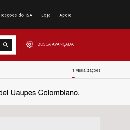
licações do ISA
Loja
Apoie
BUSCA AVANÇADA
1
visualizações
n del Uaupes Colombiano.