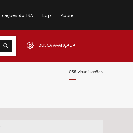
licações do ISA
Loja
Apoie
BUSCA AVANÇADA
255
visualizações
a