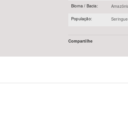
Bioma / Bacia:
Amazôni
População:
Seringue
Compartilhe