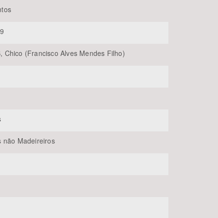
tos
89
Chico (Francisco Alves Mendes Filho)
BUSCAR
s
 não Madeireiros