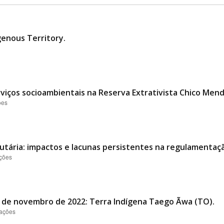
genous Territory.
viços socioambientais na Reserva Extrativista Chico Mend
ões
tária: impactos e lacunas persistentes na regulamentaçã
ações
al de novembro de 2022: Terra Indígena Taego Ãwa (TO).
zações