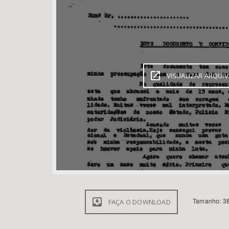
Área de Levantamento
VISUALIZAR ARQUI
Tamanho: 38
FAÇA O DOWNLOAD