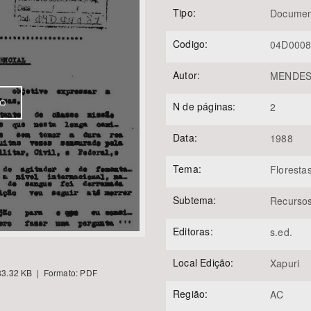
Tipo:
Documen
Codigo:
04D000
Área Protegida
Autor:
MENDES, 
VO
N de páginas:
2
Data:
1988
Tema:
Floresta
Subtema:
Recursos
Editoras:
s.ed.
Local Edição:
Xapuri
3.32 KB | Formato: PDF
Região:
AC