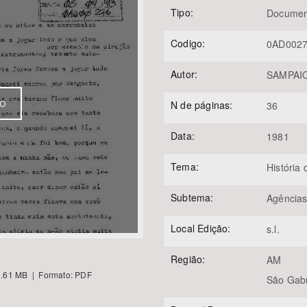
Tipo:
Documen
Codigo:
0AD002
Área Protegida
Autor:
SAMPAIO
VO
N de páginas:
36
Data:
1981
Tema:
História
Subtema:
Agências
Local Edição:
s.l.
Região:
AM
.61 MB | Formato: PDF
São Gabr