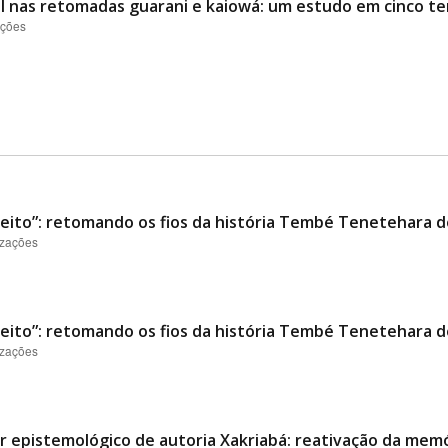
l nas retomadas guarani e kaiowá: um estudo em cinco ter
ações
ito”: retomando os fios da história Tembé Tenetehara de
izações
ito”: retomando os fios da história Tembé Tenetehara de
izações
er epistemológico de autoria Xakriabá: reativação da memó