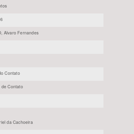
tos
76
, Alvaro Fernandes
BUSCAR
 do Contato
 de Contato
iel da Cachoeira