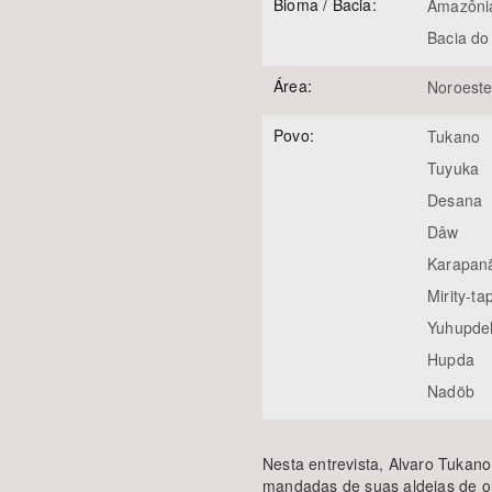
Bioma / Bacia:
Amazôni
Bacia do
Área:
Noroest
Povo:
Tukano
Tuyuka
Desana
Dâw
Karapan
Mirity-ta
Yuhupde
Hupda
Nadöb
Nesta entrevista, Alvaro Tukano
mandadas de suas aldeias de o