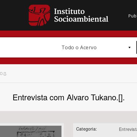
Pub
Todo o Acervo
.[].
Entrevista com Alvaro Tukano.[].
Bioma / Bacia
Categoria:
Entrevist
Subtema