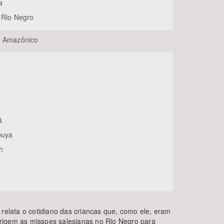
a
 Rio Negro
e Amazônico
ã
puya
h
 relata o cotidiano das criancas que, como ele, eram
rigem as missoes salesianas no Rio Negro para