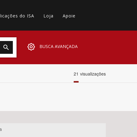
licações do ISA
Loja
Apoie
BUSCA AVANÇADA
21
visualizações
a