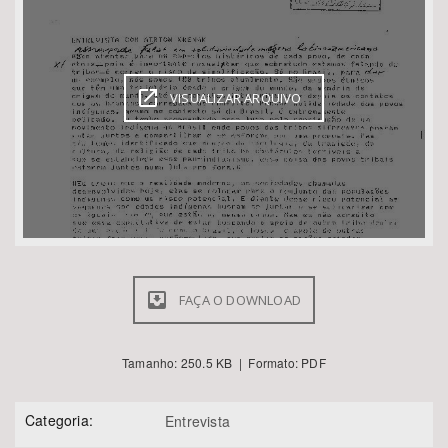
Bioma / Bacia
VISUALIZAR ARQUIVO
Tema
Subtema
Área de Levantamento
Área Protegida
FAÇA O DOWNLOAD
BUSCAR
Tamanho: 250.5 KB | Formato: PDF
Categoria:
Entrevista