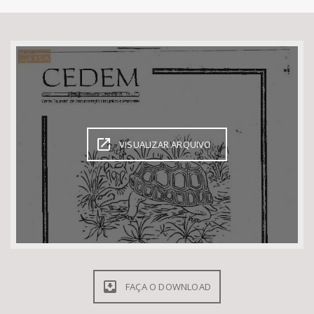
Bioma / Bacia
Tema
Subtema
Área de Levantamento
VISUALIZAR ARQUIVO
Área Protegida
BUSCAR
FAÇA O DOWNLOAD