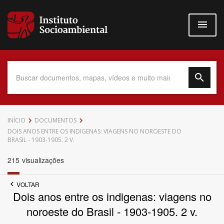
Pular
para
o
conteúdo
principal
Data do Documento
INÍCIO
DOCUMENTOS
DOIS ANOS ENTRE OS INDIGENAS: VIAGENS NO NOROESTE DO
BRASIL - 1903-1905. 2 V.
215
visualizações
Até
VOLTAR
Dois anos entre os indigenas: viagens no
noroeste do Brasil - 1903-1905. 2 v.
Povo Indígena