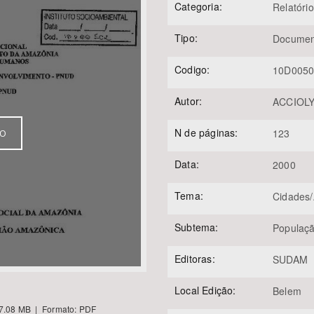
Categoria:
Relatório
Tipo:
Documen
Área Protegida
Codigo:
10D005
Autor:
ACCIOLY,
N de páginas:
123
VO
Data:
2000
Tema:
Cidades
Subtema:
Populaç
Editoras:
SUDAM
Local Edição:
Belem
7.08 MB | Formato: PDF