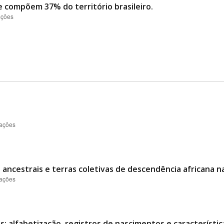
e compõem 37% do território brasileiro.
ações
zações
 ancestrais e terras coletivas de descendência africana n
zações
: alfabetização, registros de nascimentos e característic