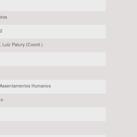
tos
02
 Luiz Patury (Coord.)
BUSCAR
/Assentamentos Humanos
ão