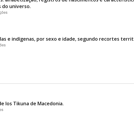
s do universo.
ações
s e indígenas, por sexo e idade, segundo recortes territo
ções
de los Tikuna de Macedonia.
es