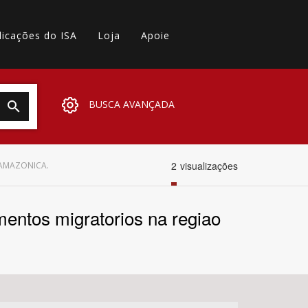
licações do ISA
Loja
Apoie
BUSCA AVANÇADA
2
visualizações
 AMAZONICA.
entos migratorios na regiao