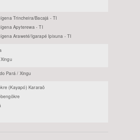
ígena Trincheira/Bacajá - TI
dígena Apyterewa - TI
dígena Araweté/Igarapé Ipixuna - TI
a
 Xingu
do Pará / Xingu
kre (Kayapó) Kararaô
ẽbengôkre
ã