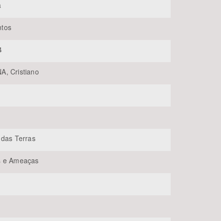
a
tos
4
, Cristiano
BUSCAR
 das Terras
s e Ameaças