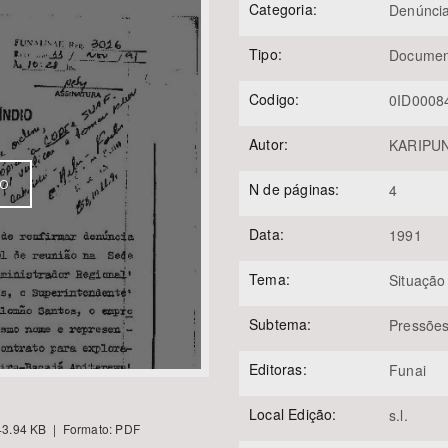
Categoria:
Denúnci
Tipo:
Documen
Área Protegida
Codigo:
0ID0008
Autor:
KARIPUNA
VO
N de páginas:
4
Data:
1991
Tema:
Situação
Subtema:
Pressõe
Editoras:
Funai
Local Edição:
s.l.
3.94 KB | Formato: PDF