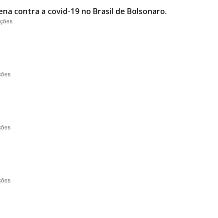
ena contra a covid-19 no Brasil de Bolsonaro.
ações
ções
ções
ções