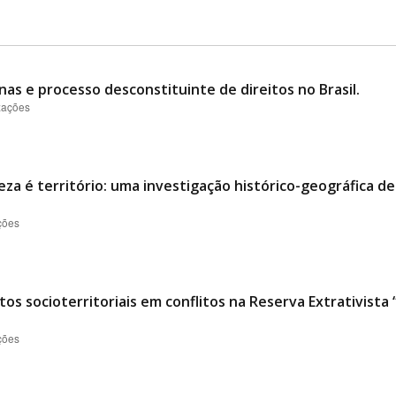
nas e processo desconstituinte de direitos no Brasil.
izações
eza é território: uma investigação histórico-geográfica d
ções
os socioterritoriais em conflitos na Reserva Extrativist
ções