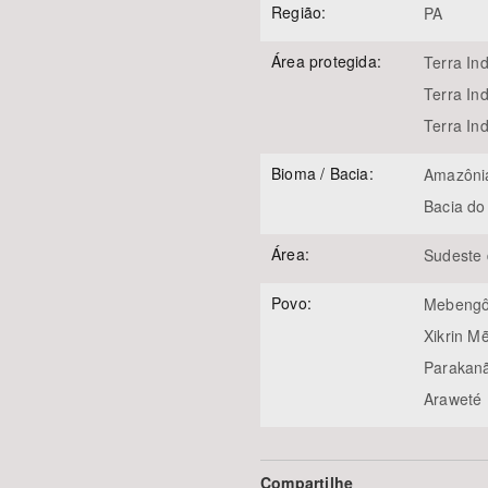
Região:
PA
Área protegida:
Terra Ind
Terra In
Terra In
Bioma / Bacia:
Amazôni
Bacia do
Área:
Sudeste 
Povo:
Mebengô
Xikrin M
Parakan
Araweté
Compartilhe