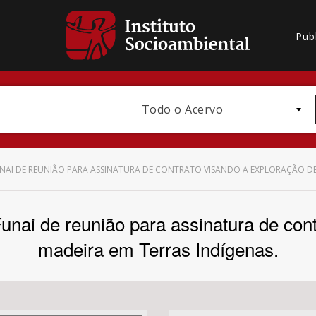
Pub
Todo o Acervo
NAI DE REUNIÃO PARA ASSINATURA DE CONTRATO VISANDO A EXPLORAÇÃO DE 
unai de reunião para assinatura de cont
Bioma / Bacia
madeira em Terras Indígenas.
Subtema