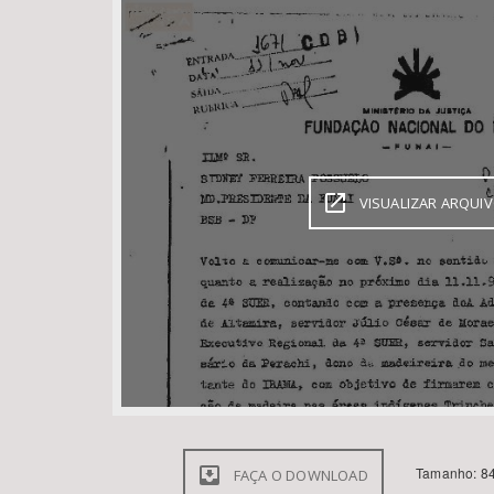
Área de Levantamento
VISUALIZAR ARQUI
Tamanho: 84
FAÇA O DOWNLOAD