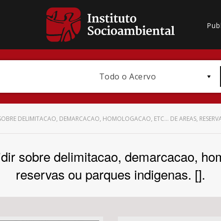
Pub
Todo o Acervo
SOBRE DELIMITACAO, DEMARCACAO, HOMOLOGACAO, ETC... DE AREAS, RESERVAS
ir sobre delimitacao, demarcacao, hom
Bioma / Bacia
reservas ou parques indigenas. [].
Subtema