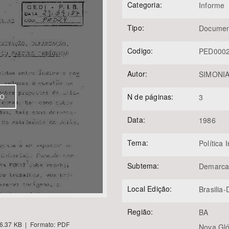
Categoria:
Informe
Tipo:
Documen
Área Protegida
Codigo:
PED000
Autor:
SIMONIAN
N de páginas:
VO
3
Data:
1986
Tema:
Política 
Subtema:
Demarca
Local Edição:
Brasilia
Região:
BA
6.37 KB | Formato: PDF
Nova Gló