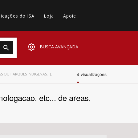
licações do ISA
Loja
Apoie
BUSCA AVANÇADA
4
visualizações
 OU PARQUES INDIGENAS. [].
ologacao, etc... de areas,