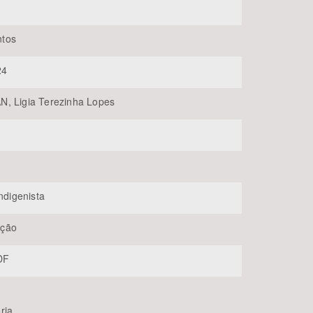
tos
24
, Ligia Terezinha Lopes
BUSCAR
Indigenista
ção
-DF
ria