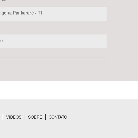
dígena Pankararé - TI
e
ré
VÍDEOS
SOBRE
CONTATO