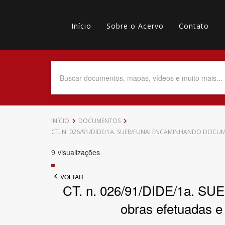
Pular
Main
para
o
Início
Sobre o Acervo
Contato
navigation
Menu
conteúdo
principal
secundário
Data do Documento
Até
INÍCIO
DOCUMENTOS
CT. N. 026/91/DIDE/1A. SUER/FUNAI ENCAMINHANDO DOCU
9
visualizações
Povo Indígena
VOLTAR
CT. n. 026/91/DIDE/1a. SU
obras efetuadas e
Tema