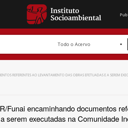
Pub
Todo o Acervo
MENTOS REFERENTES AO LEVANTAMENTO DAS OBRAS EFETUADAS E A SEREM EX
Bioma / Bacia
ER/Funai encaminhando documentos refe
 a serem executadas na Comunidade In
Subtema