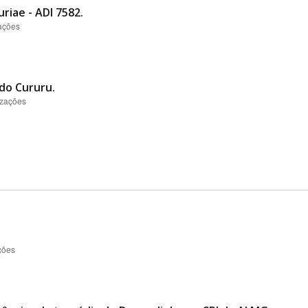
riae - ADI 7582.
zações
 do Cururu.
izações
ções