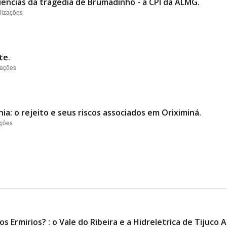
uências da tragédia de Brumadinho - a CPI da ALMG.
lizações
te.
zações
: o rejeito e seus riscos associados em Oriximiná.
ações
s Ermirios? : o Vale do Ribeira e a Hidreletrica de Tijuco A