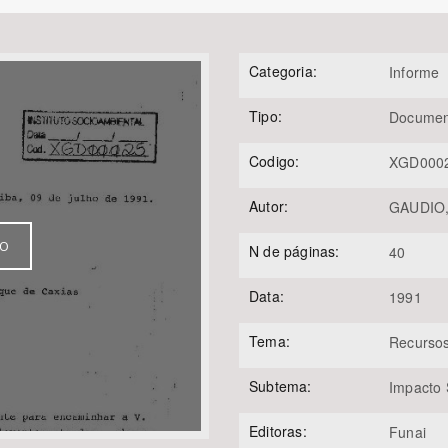
Categoria:
Informe
Área Protegida
Tipo:
Documen
Codigo:
XGD000
Autor:
GAUDIO, 
VO
N de páginas:
40
Data:
1991
Tema:
Recursos
Subtema:
Impacto 
Editoras:
Funai