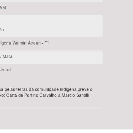
-AM
ão
ígena Waimiri Atroari - TI
/ Mata
troari
ssa pelas terras da comunidade indigena preve o
 Carta de Porfirio Carvalho a Marcio Santilli