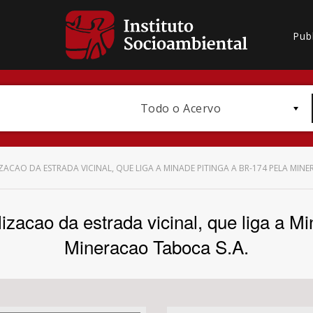
Pub
Todo o Acervo
ZACAO DA ESTRADA VICINAL, QUE LIGA A MINADE PITINGA A BR-174 PELA MIN
lizacao da estrada vicinal, que liga a 
Bioma / Bacia
Mineracao Taboca S.A.
Subtema