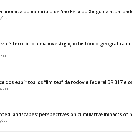
conômica do município de São Félix do Xingu na atualidad
ações
eza é território: uma investigação histórico-geográfica d
ções
a dos espíritos: os “limites” da rodovia federal BR 317 e 
zações
nted landscapes: perspectives on cumulative impacts of mi
ações