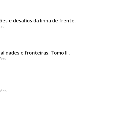
ões e desafios da linha de frente.
ões
alidades e fronteiras. Tomo III.
ções
ções