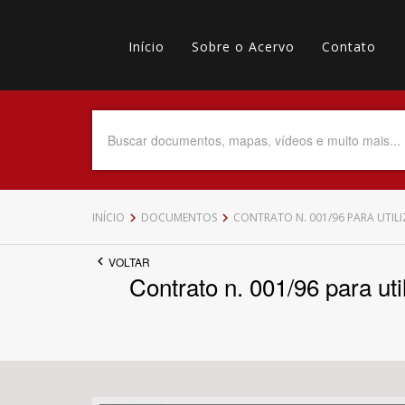
Pular
Main
para
o
Início
Sobre o Acervo
Contato
navigation
Menu
conteúdo
principal
secundário
Data do Documento
Até
INÍCIO
DOCUMENTOS
CONTRATO N. 001/96 PARA UTILI
VOLTAR
Contrato n. 001/96 para uti
Povo Indígena
Tema