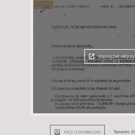
Área de Levantamento
VISUALIZAR ARQUI
Tamanho: 27
FAÇA O DOWNLOAD