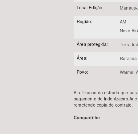
Local Edição:
Manaus
Região:
AM
Novo Air
Área protegida:
Terra Ind
Área:
Roraima 
Povo:
Waimiri A
A utilizacao da estrada que pa
pagamento de indenizacao.Anexo:
remetendo copia do contrato.
Compartilhe