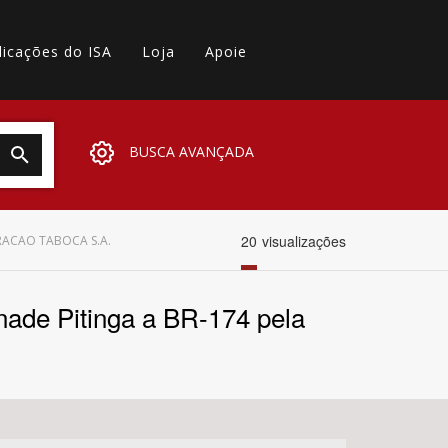
licações do ISA
Loja
Apoie
BUSCA AVANÇADA
20
visualizações
ERACAO TABOCA S.A.
Minade Pitinga a BR-174 pela