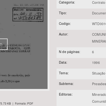
Categoria:
Contrato
Tipo:
Documen
Área Protegida
Codigo:
WTD001
Autor:
COMUNI
MINERA
VO
N de páginas:
6
Data:
1996
Tema:
Situação
Subtema:
Pressõe
Editoras:
Minerad
Comunid
5.73 KB | Formato: PDF