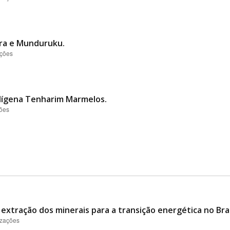
ra e Munduruku.
ações
ndígena Tenharim Marmelos.
ções
 extração dos minerais para a transição energética no Bras
izações