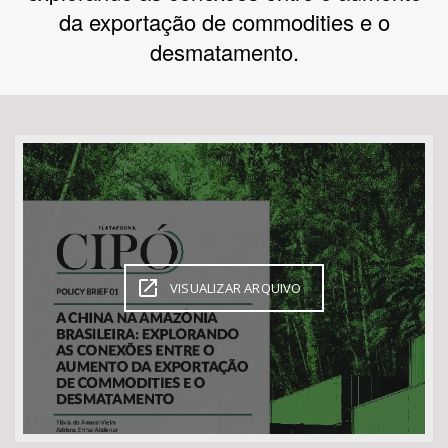
da exportação de commodities e o
Bioma / Bacia
desmatamento.
Tema
Subtema
Área de Levantamento
Área Protegida
VISUALIZAR ARQUIVO
BUSCAR