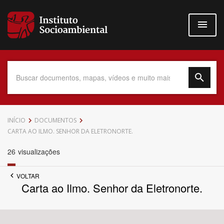
Pular
para
o
conteúdo
principal
Data do Documento
INÍCIO
DOCUMENTOS
CARTA AO ILMO. SENHOR DA ELETRONORTE.
26
visualizações
Até
VOLTAR
Carta ao Ilmo. Senhor da Eletronorte.
Povo Indígena