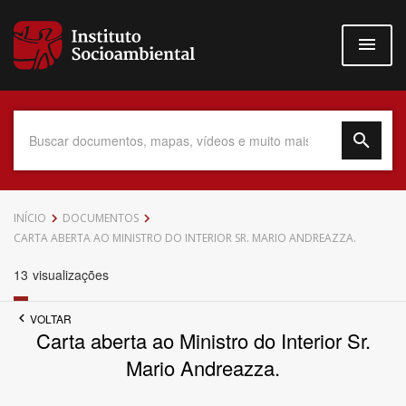
Pular
para
o
conteúdo
principal
Data do Documento
INÍCIO
DOCUMENTOS
CARTA ABERTA AO MINISTRO DO INTERIOR SR. MARIO ANDREAZZA.
13
visualizações
Até
VOLTAR
Carta aberta ao Ministro do Interior Sr.
Mario Andreazza.
Povo Indígena