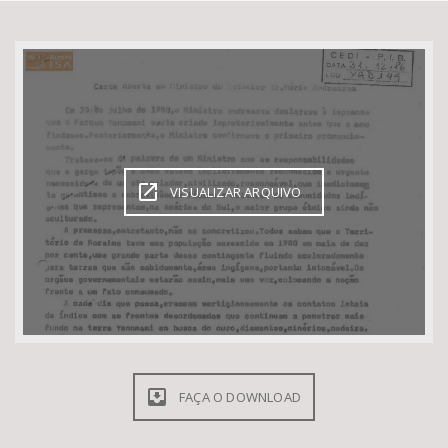
Bioma / Bacia
Tema
Subtema
VISUALIZAR ARQUIVO
Área de Levantamento
Área Protegida
BUSCAR
FAÇA O DOWNLOAD