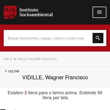
Pular
para
o
conteúdo
principal
Data do Documento
INÍCIO
VIDILLE, WAGNER FRANCISCO
VOLTAR
VIDILLE, Wagner Francisco
Até
Existem
itens para o termo acima. Exibindo 50
2
itens por tela
Povo Indígena