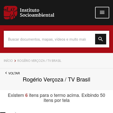
Pular
para
o
conteúdo
principal
Data do Documento
INÍCIO
ROGÉRIO VERÇOZA / TV BRASIL
VOLTAR
Rogério Verçoza / TV Brasil
Até
Existem
itens para o termo acima. Exibindo 50
6
itens por tela
Povo Indígena