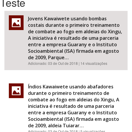
Teste
Bioma / Bacia
Jovens Kawaiwete usando bombas
costais durante o primeiro treinamento
Tema
de combate ao fogo em aldeias do Xingu,
A iniciativa é resultado de uma parceria
entre a empresa Guarany e o Instituto
Subtema
Socioambiental (ISA) firmada em agosto
de 2009, Parque…
Área de Levantamento
Adicionado:
03 de Out de 2018
| 14 visualizações
Área Protegida
Índios Kawaiwete usando abafadores
durante o primeiro treinamento de
BUSCAR
combate ao fogo em aldeias do Xingu, A
iniciativa é resultado de uma parceria
entre a empresa Guarany e o Instituto
Socioambiental (ISA) firmada em agosto
de 2009, aldeia Tuiarar…
Adicionado:
03 de Out de 2018
| 5 visualizações