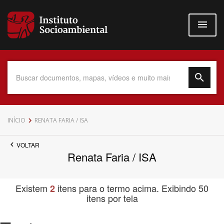
Pular
para
o
conteúdo
principal
Data do Documento
INÍCIO
RENATA FARIA / ISA
VOLTAR
Renata Faria / ISA
Até
Existem
itens para o termo acima. Exibindo 50
2
itens por tela
Povo Indígena