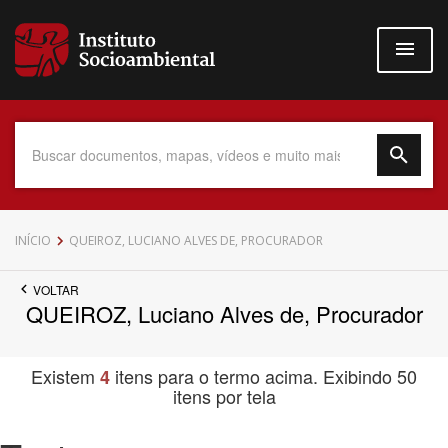
Pular
para
o
conteúdo
principal
Data do Documento
INÍCIO
QUEIROZ, LUCIANO ALVES DE, PROCURADOR
VOLTAR
QUEIROZ, Luciano Alves de, Procurador
Até
Existem
itens para o termo acima. Exibindo 50
4
itens por tela
Povo Indígena