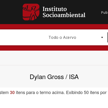
Pub
Todo o Acervo
Dylan Gross / ISA
Bioma / Bacia
istem
itens para o termo acima. Exibindo 50 itens por 
30
Subtema