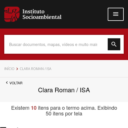
Pular
para
o
conteúdo
principal
Data do Documento
INÍCIO
CLARA ROMAN / ISA
VOLTAR
Clara Roman / ISA
Até
Existem
itens para o termo acima. Exibindo
10
50 itens por tela
Povo Indígena