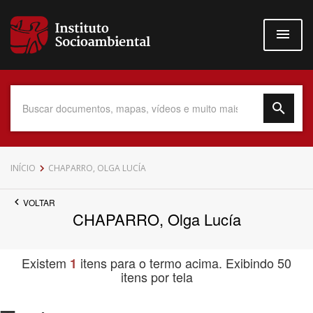
Pular
para
o
conteúdo
principal
Data do Documento
INÍCIO
CHAPARRO, OLGA LUCÍA
VOLTAR
CHAPARRO, Olga Lucía
Até
Existem
itens para o termo acima. Exibindo 50
1
itens por tela
Povo Indígena