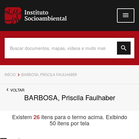
Pular
para
o
conteúdo
principal
Data do Documento
INÍCIO
BARBOSA, PRISCILA FAULHABER
VOLTAR
BARBOSA, Priscila Faulhaber
Até
Existem
itens para o termo acima. Exibindo
26
50 itens por tela
Povo Indígena