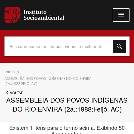
Pular
para
o
conteúdo
principal
Data do Documento
INÍCIO
ASSEMBLÉIA DOS POVOS INDÍGENAS DO RIO ENVIRA
(2A.:1988:FEIJÓ, AC)
VOLTAR
ASSEMBLÉIA DOS POVOS INDÍGENAS
Até
DO RIO ENVIRA (2a.:1988:Feijó, AC)
Existem
itens para o termo acima. Exibindo 50
1
Povo Indígena
itens por tela