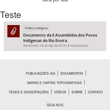
Teste
Bioma / Bacia
Tema
Política Indígena
Documento da II Assembléia dos Povos
Subtema
Indígenas do Rio Envira.
Adicionado:
16 de Ago de 2018
| 8 visualizações
Área de Levantamento
Área Protegida
PUBLICAÇÕES ISA
DOCUMENTOS
Rodapé
BUSCAR
MAPAS E CARTAS TOPOGRAFICAS
TESES E DISSERTAÇÕES
VÍDEOS
SOBRE
CONTATO
SIGA-NOS