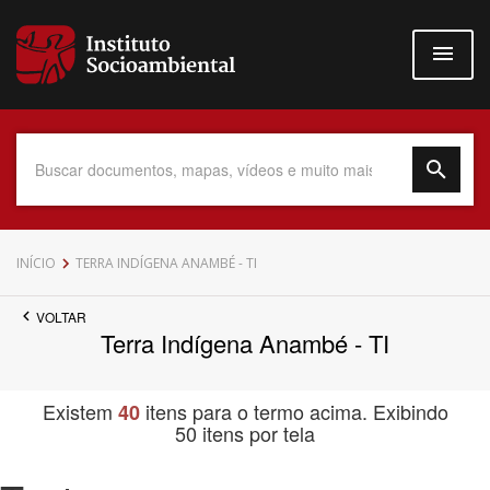
Pular
para
o
conteúdo
principal
Data do Documento
INÍCIO
TERRA INDÍGENA ANAMBÉ - TI
VOLTAR
Terra Indígena Anambé - TI
Até
Existem
itens para o termo acima. Exibindo
40
50 itens por tela
Povo Indígena