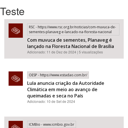
Teste
Bioma / Bacia
RSC - https://www.rsc.org.br/noticias/com-muvuca-de-
Tema
sementes-planaveg-e-lancado-na-floresta-nacional
Com muvuca de sementes, Planaveg é
Subtema
lançado na Floresta Nacional de Brasília
Adicionado: 11 de Dez de 2024 | 5 visualizações
Área de Levantamento
Área Protegida
OESP - https://www.estadao.com.br/
Lula anuncia criação da Autoridade
Climática em meio ao avanço de
BUSCAR
queimadas e seca no País
Adicionado: 10 de Set de 2024
ICMBio - www.icmbio.gov.br