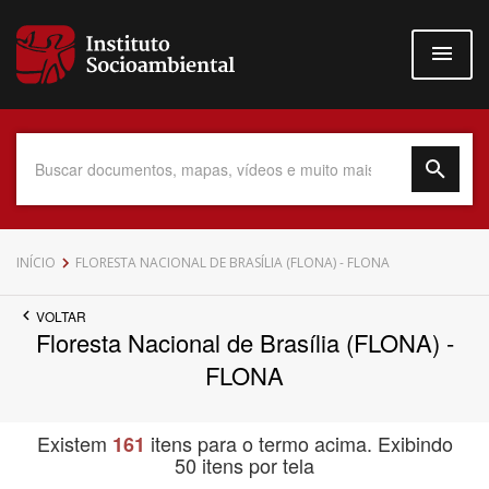
Pular
para
o
conteúdo
principal
Data do Documento
INÍCIO
FLORESTA NACIONAL DE BRASÍLIA (FLONA) - FLONA
VOLTAR
Floresta Nacional de Brasília (FLONA) -
Até
FLONA
Existem
itens para o termo acima. Exibindo
161
50 itens por tela
Povo Indígena