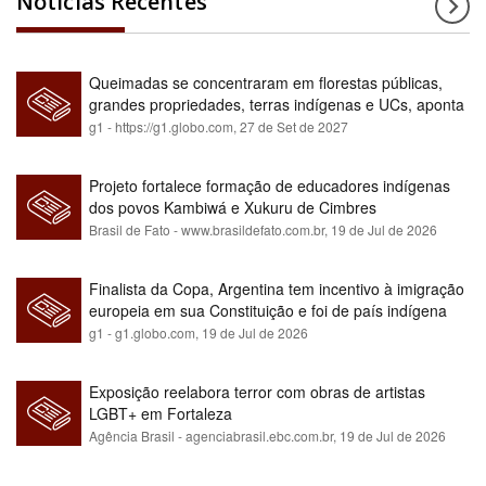
Notícias Recentes
Queimadas se concentraram em florestas públicas,
grandes propriedades, terras indígenas e UCs, aponta
relatório
g1 - https://g1.globo.com,
27 de Set de 2027
Projeto fortalece formação de educadores indígenas
dos povos Kambiwá e Xukuru de Cimbres
Brasil de Fato - www.brasildefato.com.br,
19 de Jul de 2026
Finalista da Copa, Argentina tem incentivo à imigração
europeia em sua Constituição e foi de país indígena
para maioria branca
g1 - g1.globo.com,
19 de Jul de 2026
Exposição reelabora terror com obras de artistas
LGBT+ em Fortaleza
Agência Brasil - agenciabrasil.ebc.com.br,
19 de Jul de 2026