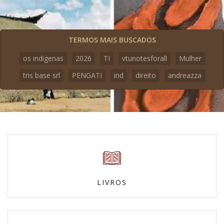
TERMOS MAIS BUSCADOS
os indigenas
2026
TI
vtunotesforall
Mulher
tris base srl
PENGATI
ind
direito
andreazza
LIVROS