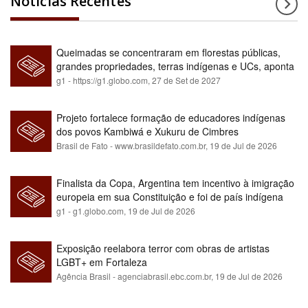
Notícias Recentes
Queimadas se concentraram em florestas públicas,
grandes propriedades, terras indígenas e UCs, aponta
relatório
g1 - https://g1.globo.com,
27 de Set de 2027
Projeto fortalece formação de educadores indígenas
dos povos Kambiwá e Xukuru de Cimbres
Brasil de Fato - www.brasildefato.com.br,
19 de Jul de 2026
Finalista da Copa, Argentina tem incentivo à imigração
europeia em sua Constituição e foi de país indígena
para maioria branca
g1 - g1.globo.com,
19 de Jul de 2026
Exposição reelabora terror com obras de artistas
LGBT+ em Fortaleza
Agência Brasil - agenciabrasil.ebc.com.br,
19 de Jul de 2026