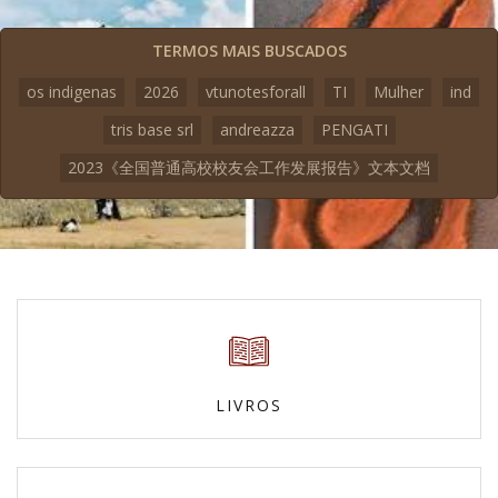
TERMOS MAIS BUSCADOS
os indigenas
2026
vtunotesforall
TI
Mulher
ind
tris base srl
andreazza
PENGATI
2023《全国普通高校校友会工作发展报告》文本文档
LIVROS