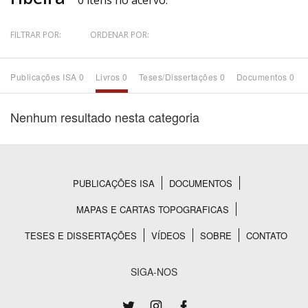
0 itens no acervo.
Bioma / Bacia
FILTRAR POR:
ORDENAR POR:
Tema
Publicações ISA 0
Livros 0
Teses/Dissertações 0
Documentos 0
Subtema
Nenhum resultado nesta categoria
Área de Levantamento
Área Protegida
PUBLICAÇÕES ISA
DOCUMENTOS
Rodapé
MAPAS E CARTAS TOPOGRAFICAS
BUSCAR
TESES E DISSERTAÇÕES
VÍDEOS
SOBRE
CONTATO
SIGA-NOS