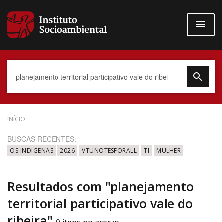
Pular
para
o
conteúdo
principal
Data do Documento
INÍCIO
BUSCAS RECENTES:
OS INDIGENAS
2026
VTUNOTESFORALL
TI
MULHER
Até
Resultados com "planejamento
territorial participativo vale do
ribeira"
Povo Indígena