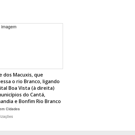
Área Protegida
e dos Macuxis, que
essa o rio Branco, ligando
ital Boa Vista (à direita)
unicípios do Cantá,
andia e Bonfim Rio Branco
gem
Cidades
lizações