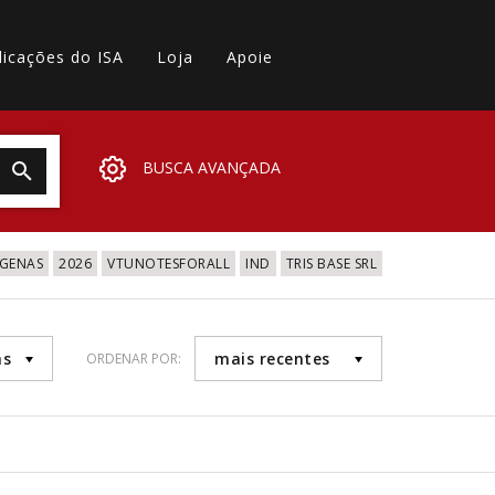
licações do ISA
Loja
Apoie
BUSCA AVANÇADA
IGENAS
2026
VTUNOTESFORALL
IND
TRIS BASE SRL
as
mais recentes
ORDENAR POR: