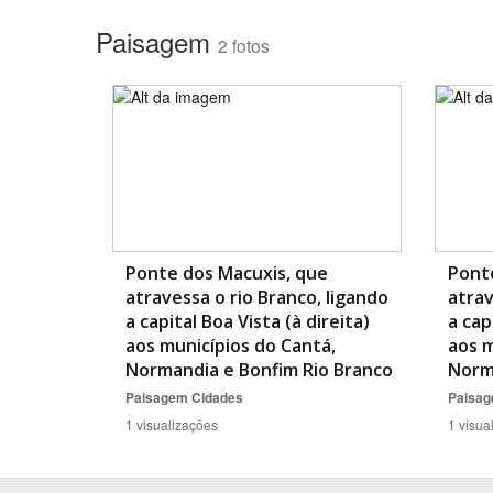
Paisagem
2 fotos
Área de Levantamento
Ponte dos Macuxis, que
Pont
atravessa o rio Branco, ligando
atrav
a capital Boa Vista (à direita)
a cap
aos municípios do Cantá,
aos m
Normandia e Bonfim Rio Branco
Norm
Paisagem
Cidades
Paisa
1 visualizações
1 visua