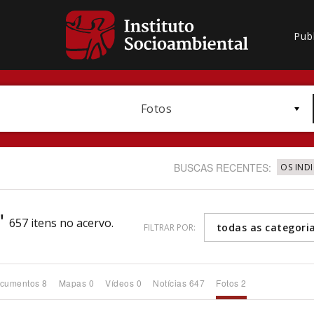
Pub
Fotos
BUSCAS RECENTES:
OS IND
"
657 itens no acervo.
todas as categori
FILTRAR POR:
Bioma / Bacia
cumentos 8
Mapas 0
Vídeos 0
Notícias 647
Fotos 2
Subtema