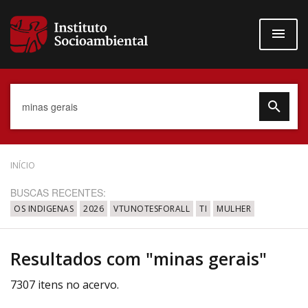
Pular
para
o
conteúdo
principal
Data do Documento
INÍCIO
BUSCAS RECENTES:
OS INDIGENAS
2026
VTUNOTESFORALL
TI
MULHER
Até
Resultados com "minas gerais"
7307 itens no acervo.
Povo Indígena