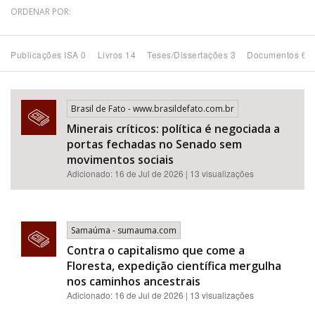
ORDENAR POR:
Bioma / Bacia
Publicações ISA 0
Livros 14
Teses/Dissertações 3
Documentos 67
Tema
Subtema
Brasil de Fato - www.brasildefato.com.br
Minerais críticos: política é negociada a
portas fechadas no Senado sem
Área de Levantamento
movimentos sociais
Adicionado: 16 de Jul de 2026 | 13 visualizações
Área Protegida
BUSCAR
Samaúma - sumauma.com
Contra o capitalismo que come a
Floresta, expedição científica mergulha
nos caminhos ancestrais
Adicionado: 16 de Jul de 2026 | 13 visualizações