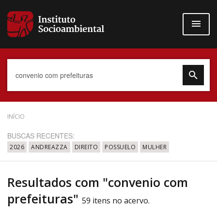
Pular
para
o
conteúdo
principal
Data do Documento
INÍCIO
BUSCAS RECENTES:
2026
ANDREAZZA
DIREITO
POSSUELO
MULHER
Até
Resultados com "convenio com
prefeituras"
59 itens no acervo.
Povo Indígena