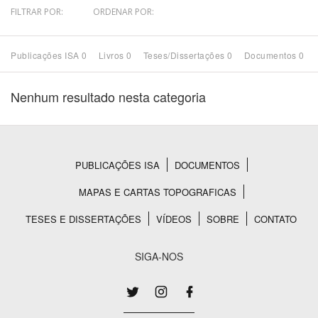
FILTRAR POR:
ORDENAR POR:
Bioma / Bacia
Publicações ISA 0
Livros 0
Teses/Dissertações 0
Documentos 0
Tema
Nenhum resultado nesta categoria
Subtema
Área de Levantamento
PUBLICAÇÕES ISA
DOCUMENTOS
Rodapé
Área Protegida
MAPAS E CARTAS TOPOGRAFICAS
TESES E DISSERTAÇÕES
VÍDEOS
SOBRE
CONTATO
BUSCAR
SIGA-NOS